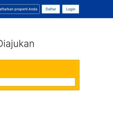
tkan bantuan untuk pemesanan Anda
aftarkan properti Anda
Daftar
Login
ata uang Anda saat ini adalah Dolar Amerika Serikat
da. Bahasa Anda saat ini adalah Bahasa Indonesia
Diajukan