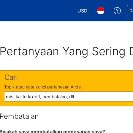
USD
Dapa
D
Pilih mata uang Anda. M
Pilih bahasa An
Pertanyaan Yang Sering 
Cari
Topik atau kata kunci pertanyaan Anda
Pembatalan
Bisakah saya membatalkan pemesanan saya?