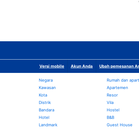
Versi mobile
Akun Anda
Ubah pemesanan An
Negara
Rumah dan apar
Kawasan
Apartemen
Kota
Resor
Distrik
Vila
Bandara
Hostel
Hotel
B&B
Landmark
Guest House