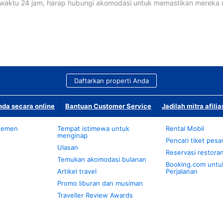
waktu 24 jam, harap hubungi akomodasi untuk memastikan mereka
Daftarkan properti Anda
da secara online
Bantuan Customer Service
Jadilah mitra afilia
temen
Tempat istimewa untuk
Rental Mobil
menginap
Pencari tiket pes
Ulasan
Reservasi restora
Temukan akomodasi bulanan
Booking.com untu
Artikel travel
Perjalanan
Promo liburan dan musiman
Traveller Review Awards