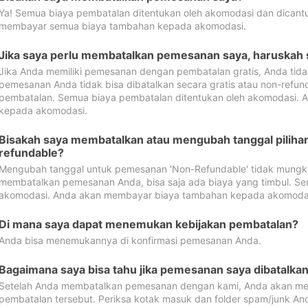
Ya! Semua biaya pembatalan ditentukan oleh akomodasi dan dican
membayar semua biaya tambahan kepada akomodasi.
Jika saya perlu membatalkan pemesanan saya, haruskah
Jika Anda memiliki pemesanan dengan pembatalan gratis, Anda tid
pemesanan Anda tidak bisa dibatalkan secara gratis atau non-refun
pembatalan. Semua biaya pembatalan ditentukan oleh akomodasi.
kepada akomodasi.
Bisakah saya membatalkan atau mengubah tanggal pilih
refundable?
Mengubah tanggal untuk pemesanan 'Non-Refundable' tidak mungkin
membatalkan pemesanan Anda, bisa saja ada biaya yang timbul. Se
akomodasi. Anda akan membayar biaya tambahan kepada akomoda
Di mana saya dapat menemukan kebijakan pembatalan?
Anda bisa menemukannya di konfirmasi pemesanan Anda.
Bagaimana saya bisa tahu jika pemesanan saya dibatalka
Setelah Anda membatalkan pemesanan dengan kami, Anda akan me
pembatalan tersebut. Periksa kotak masuk dan folder spam/junk An