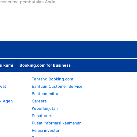
 menerima pembatalan Anda.
si kami
Booking.com for Business
Tentang Booking.com
awat
Bantuan Customer Service
n
Bantuan mitra
k Agen
Careers
Keberlanjutan
Pusat pers
Pusat informasi keamanan
Relasi investor