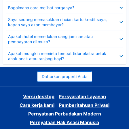
Dipersempit
Bagaimana cara melihat harganya?
Dipersempit
Saya sedang memasukkan rincian kartu kredit saya,
kapan saya akan membayar?
Dipersempit
Apakah hotel memerlukan uang jaminan atau
pembayaran di muka?
Dipersempit
Apakah mungkin meminta tempat tidur ekstra untuk
anak-anak atau ranjang bayi?
Daftarkan properti Anda
Versi desktop
Persyaratan Layanan
Cara kerja kami
Pemberitahuan Privasi
Pernyataan Perbudakan Modern
Pernyataan Hak Asasi Manusia