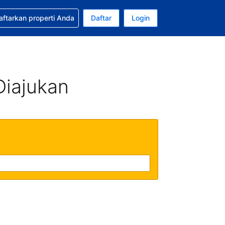
tkan bantuan untuk pemesanan Anda
aftarkan properti Anda
Daftar
Login
Mata uang Anda saat ini adalah Rupiah Indonesia
da. Bahasa Anda saat ini adalah Bahasa Indonesia
Diajukan