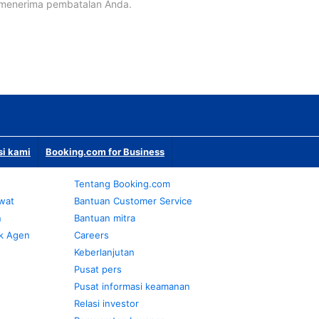
 menerima pembatalan Anda.
si kami
Booking.com for Business
Tentang Booking.com
awat
Bantuan Customer Service
n
Bantuan mitra
k Agen
Careers
Keberlanjutan
Pusat pers
Pusat informasi keamanan
Relasi investor