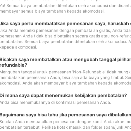
Ya! Semua biaya pembatalan ditentukan oleh akomodasi dan dican
membayar semua biaya tambahan kepada akomodasi.
Jika saya perlu membatalkan pemesanan saya, haruskah
Jika Anda memiliki pemesanan dengan pembatalan gratis, Anda tid
pemesanan Anda tidak bisa dibatalkan secara gratis atau non-refun
pembatalan. Semua biaya pembatalan ditentukan oleh akomodasi.
kepada akomodasi.
Bisakah saya membatalkan atau mengubah tanggal pilih
refundable?
Mengubah tanggal untuk pemesanan 'Non-Refundable' tidak mungkin
membatalkan pemesanan Anda, bisa saja ada biaya yang timbul. Se
akomodasi. Anda akan membayar biaya tambahan kepada akomoda
Di mana saya dapat menemukan kebijakan pembatalan?
Anda bisa menemukannya di konfirmasi pemesanan Anda.
Bagaimana saya bisa tahu jika pemesanan saya dibatalka
Setelah Anda membatalkan pemesanan dengan kami, Anda akan me
pembatalan tersebut. Periksa kotak masuk dan folder spam/junk An