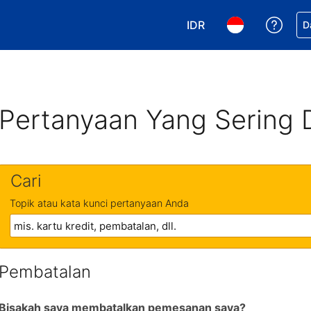
IDR
Dapa
D
Pilih mata uang Anda. 
Pilih bahasa An
Pertanyaan Yang Sering 
Cari
Topik atau kata kunci pertanyaan Anda
Pembatalan
Bisakah saya membatalkan pemesanan saya?