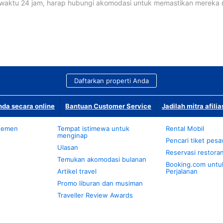
waktu 24 jam, harap hubungi akomodasi untuk memastikan mereka
Daftarkan properti Anda
da secara online
Bantuan Customer Service
Jadilah mitra afilia
temen
Tempat istimewa untuk
Rental Mobil
menginap
Pencari tiket pes
Ulasan
Reservasi restora
Temukan akomodasi bulanan
Booking.com untu
Artikel travel
Perjalanan
Promo liburan dan musiman
Traveller Review Awards