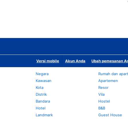
Versi mobile
Akun Anda
Ubah pemesanan An
Negara
Rumah dan apar
Kawasan
Apartemen
Kota
Resor
Distrik
Vila
Bandara
Hostel
Hotel
B&B
Landmark
Guest House