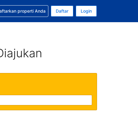
tkan bantuan untuk pemesanan Anda
aftarkan properti Anda
Daftar
Login
ata uang Anda saat ini adalah Dolar Amerika Serikat
da. Bahasa Anda saat ini adalah Bahasa Indonesia
Diajukan