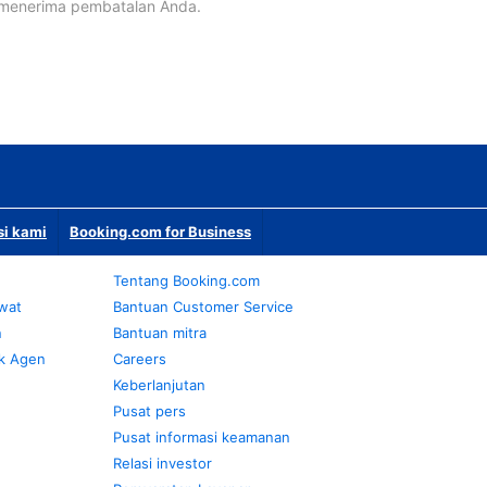
 menerima pembatalan Anda.
si kami
Booking.com for Business
Tentang Booking.com
awat
Bantuan Customer Service
n
Bantuan mitra
k Agen
Careers
Keberlanjutan
Pusat pers
Pusat informasi keamanan
Relasi investor