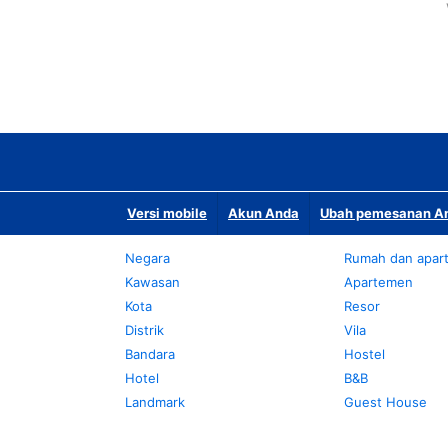
Versi mobile
Akun Anda
Ubah pemesanan An
Negara
Rumah dan apar
Kawasan
Apartemen
Kota
Resor
Distrik
Vila
Bandara
Hostel
Hotel
B&B
Landmark
Guest House