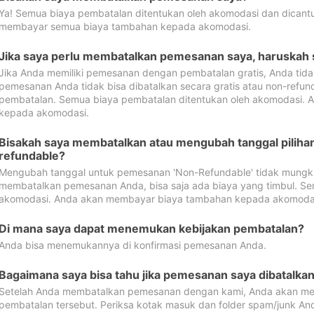
Ya! Semua biaya pembatalan ditentukan oleh akomodasi dan dican
membayar semua biaya tambahan kepada akomodasi.
Jika saya perlu membatalkan pemesanan saya, haruskah
Jika Anda memiliki pemesanan dengan pembatalan gratis, Anda tid
pemesanan Anda tidak bisa dibatalkan secara gratis atau non-refun
pembatalan. Semua biaya pembatalan ditentukan oleh akomodasi.
kepada akomodasi.
Bisakah saya membatalkan atau mengubah tanggal pilih
refundable?
Mengubah tanggal untuk pemesanan 'Non-Refundable' tidak mungkin
membatalkan pemesanan Anda, bisa saja ada biaya yang timbul. Se
akomodasi. Anda akan membayar biaya tambahan kepada akomoda
Di mana saya dapat menemukan kebijakan pembatalan?
Anda bisa menemukannya di konfirmasi pemesanan Anda.
Bagaimana saya bisa tahu jika pemesanan saya dibatalka
Setelah Anda membatalkan pemesanan dengan kami, Anda akan me
pembatalan tersebut. Periksa kotak masuk dan folder spam/junk An