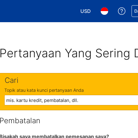
USD
Dapa
D
Pilih mata uang Anda. M
Pilih bahasa An
Pertanyaan Yang Sering 
Cari
Topik atau kata kunci pertanyaan Anda
Pembatalan
Bisakah saya membatalkan pemesanan saya?