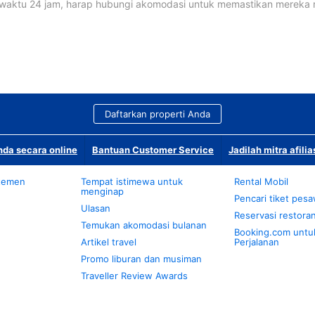
waktu 24 jam, harap hubungi akomodasi untuk memastikan mereka
Daftarkan properti Anda
da secara online
Bantuan Customer Service
Jadilah mitra afilia
temen
Tempat istimewa untuk
Rental Mobil
menginap
Pencari tiket pes
Ulasan
Reservasi restora
Temukan akomodasi bulanan
Booking.com untu
Artikel travel
Perjalanan
Promo liburan dan musiman
Traveller Review Awards