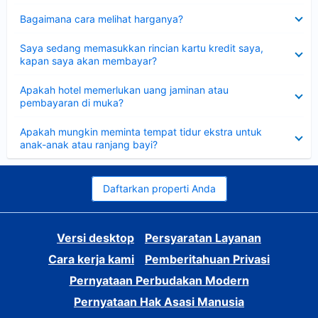
Dipersempit
Bagaimana cara melihat harganya?
Dipersempit
Saya sedang memasukkan rincian kartu kredit saya,
kapan saya akan membayar?
Dipersempit
Apakah hotel memerlukan uang jaminan atau
pembayaran di muka?
Dipersempit
Apakah mungkin meminta tempat tidur ekstra untuk
anak-anak atau ranjang bayi?
Daftarkan properti Anda
Versi desktop
Persyaratan Layanan
Cara kerja kami
Pemberitahuan Privasi
Pernyataan Perbudakan Modern
Pernyataan Hak Asasi Manusia