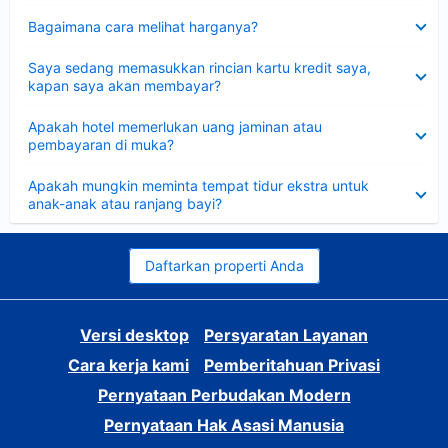
Dipersempit
Bagaimana cara melihat harganya?
Dipersempit
Saya sedang memasukkan rincian kartu kredit saya,
kapan saya akan membayar?
Dipersempit
Apakah hotel memerlukan uang jaminan atau
pembayaran di muka?
Dipersempit
Apakah mungkin meminta tempat tidur ekstra untuk
anak-anak atau ranjang bayi?
Daftarkan properti Anda
Versi desktop
Persyaratan Layanan
Cara kerja kami
Pemberitahuan Privasi
Pernyataan Perbudakan Modern
Pernyataan Hak Asasi Manusia