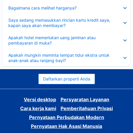
Dipersempit
Bagaimana cara melihat harganya?
Dipersempit
Saya sedang memasukkan rincian kartu kredit saya,
kapan saya akan membayar?
Dipersempit
Apakah hotel memerlukan uang jaminan atau
pembayaran di muka?
Dipersempit
Apakah mungkin meminta tempat tidur ekstra untuk
anak-anak atau ranjang bayi?
Daftarkan properti Anda
Versi desktop
Persyaratan Layanan
Cara kerja kami
Pemberitahuan Privasi
Pernyataan Perbudakan Modern
Pernyataan Hak Asasi Manusia