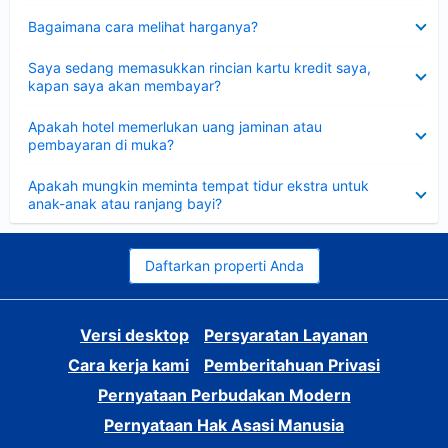
Dipersempit
Bagaimana cara melihat harganya?
Dipersempit
Saya sedang memasukkan rincian kartu kredit saya,
kapan saya akan membayar?
Dipersempit
Apakah hotel memerlukan uang jaminan atau
pembayaran di muka?
Dipersempit
Apakah mungkin meminta tempat tidur ekstra untuk
anak-anak atau ranjang bayi?
Daftarkan properti Anda
Versi desktop
Persyaratan Layanan
Cara kerja kami
Pemberitahuan Privasi
Pernyataan Perbudakan Modern
Pernyataan Hak Asasi Manusia