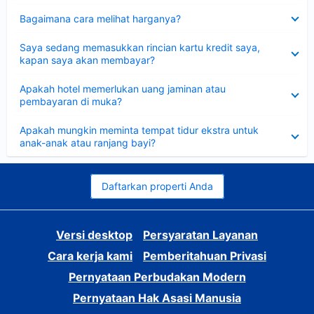
Dipersempit
Bagaimana cara melihat harganya?
Dipersempit
Saya sedang memasukkan rincian kartu kredit saya,
kapan saya akan membayar?
Dipersempit
Apakah hotel memerlukan uang jaminan atau
pembayaran di muka?
Dipersempit
Apakah mungkin meminta tempat tidur ekstra untuk
anak-anak atau ranjang bayi?
Daftarkan properti Anda
Versi desktop
Persyaratan Layanan
Cara kerja kami
Pemberitahuan Privasi
Pernyataan Perbudakan Modern
Pernyataan Hak Asasi Manusia