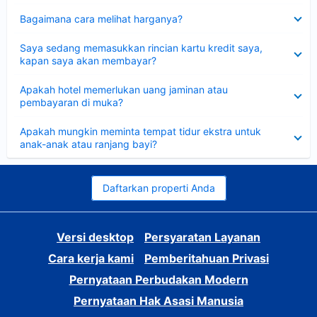
Dipersempit
Bagaimana cara melihat harganya?
Dipersempit
Saya sedang memasukkan rincian kartu kredit saya,
kapan saya akan membayar?
Dipersempit
Apakah hotel memerlukan uang jaminan atau
pembayaran di muka?
Dipersempit
Apakah mungkin meminta tempat tidur ekstra untuk
anak-anak atau ranjang bayi?
Daftarkan properti Anda
Versi desktop
Persyaratan Layanan
Cara kerja kami
Pemberitahuan Privasi
Pernyataan Perbudakan Modern
Pernyataan Hak Asasi Manusia