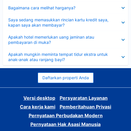
Dipersempit
Bagaimana cara melihat harganya?
Dipersempit
Saya sedang memasukkan rincian kartu kredit saya,
kapan saya akan membayar?
Dipersempit
Apakah hotel memerlukan uang jaminan atau
pembayaran di muka?
Dipersempit
Apakah mungkin meminta tempat tidur ekstra untuk
anak-anak atau ranjang bayi?
Daftarkan properti Anda
Versi desktop
Persyaratan Layanan
Cara kerja kami
Pemberitahuan Privasi
Pernyataan Perbudakan Modern
Pernyataan Hak Asasi Manusia