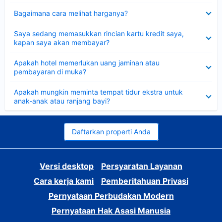
Dipersempit
Bagaimana cara melihat harganya?
Dipersempit
Saya sedang memasukkan rincian kartu kredit saya,
kapan saya akan membayar?
Dipersempit
Apakah hotel memerlukan uang jaminan atau
pembayaran di muka?
Dipersempit
Apakah mungkin meminta tempat tidur ekstra untuk
anak-anak atau ranjang bayi?
Daftarkan properti Anda
Versi desktop
Persyaratan Layanan
Cara kerja kami
Pemberitahuan Privasi
Pernyataan Perbudakan Modern
Pernyataan Hak Asasi Manusia