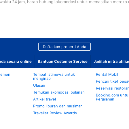
waktu 24 jam, harap hubungi akomodasi untuk memastikan mereka
Daftarkan properti Anda
da secara online
Bantuan Customer Service
Jadilah mitra afilia
temen
Tempat istimewa untuk
Rental Mobil
menginap
Pencari tiket pes
Ulasan
Reservasi restora
Temukan akomodasi bulanan
Booking.com untu
Artikel travel
Perjalanan
Promo liburan dan musiman
Traveller Review Awards