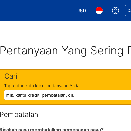
USD
Dapa
D
Pilih mata uang Anda. M
Pilih bahasa An
Pertanyaan Yang Sering 
Cari
Topik atau kata kunci pertanyaan Anda
Pembatalan
Bisakah saya membatalkan pemesanan saya?