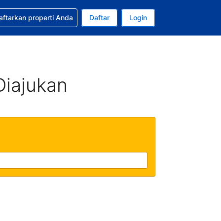
tkan bantuan untuk pemesanan Anda
aftarkan properti Anda
Daftar
Login
ata uang Anda saat ini adalah Dolar Amerika Serikat
da. Bahasa Anda saat ini adalah Bahasa Indonesia
Diajukan