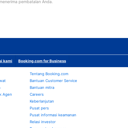
 menerima pembatalan Anda.
si kami
Booking.com for Business
Tentang Booking.com
awat
Bantuan Customer Service
n
Bantuan mitra
k Agen
Careers
Keberlanjutan
Pusat pers
Pusat informasi keamanan
Relasi investor