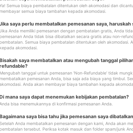
Ya! Semua biaya pembatalan ditentukan oleh akomodasi dan dican
membayar semua biaya tambahan kepada akomodasi.
Jika saya perlu membatalkan pemesanan saya, haruskah
Jika Anda memiliki pemesanan dengan pembatalan gratis, Anda tid
pemesanan Anda tidak bisa dibatalkan secara gratis atau non-refun
pembatalan. Semua biaya pembatalan ditentukan oleh akomodasi.
kepada akomodasi.
Bisakah saya membatalkan atau mengubah tanggal pilih
refundable?
Mengubah tanggal untuk pemesanan 'Non-Refundable' tidak mungkin
membatalkan pemesanan Anda, bisa saja ada biaya yang timbul. Se
akomodasi. Anda akan membayar biaya tambahan kepada akomoda
Di mana saya dapat menemukan kebijakan pembatalan?
Anda bisa menemukannya di konfirmasi pemesanan Anda.
Bagaimana saya bisa tahu jika pemesanan saya dibatalka
Setelah Anda membatalkan pemesanan dengan kami, Anda akan me
pembatalan tersebut. Periksa kotak masuk dan folder spam/junk An