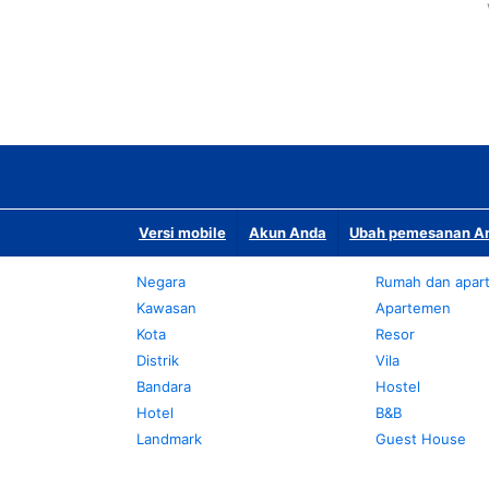
Versi mobile
Akun Anda
Ubah pemesanan An
Negara
Rumah dan apar
Kawasan
Apartemen
Kota
Resor
Distrik
Vila
Bandara
Hostel
Hotel
B&B
Landmark
Guest House