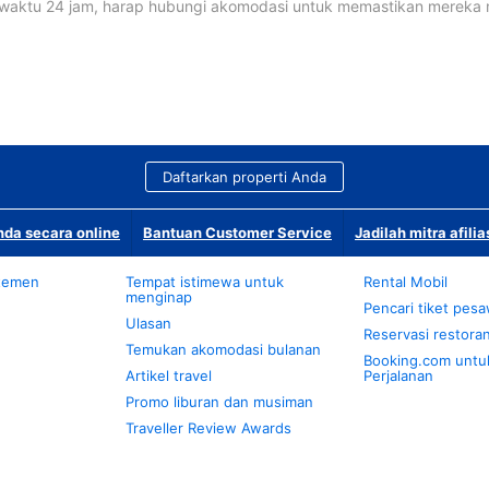
waktu 24 jam, harap hubungi akomodasi untuk memastikan mereka
Daftarkan properti Anda
da secara online
Bantuan Customer Service
Jadilah mitra afilia
temen
Tempat istimewa untuk
Rental Mobil
menginap
Pencari tiket pes
Ulasan
Reservasi restora
Temukan akomodasi bulanan
Booking.com untu
Artikel travel
Perjalanan
Promo liburan dan musiman
Traveller Review Awards