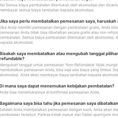
Ya! Semua biaya pembatalan ditentukan oleh akomodasi dan dican
membayar semua biaya tambahan kepada akomodasi.
Jika saya perlu membatalkan pemesanan saya, haruskah
Jika Anda memiliki pemesanan dengan pembatalan gratis, Anda tid
pemesanan Anda tidak bisa dibatalkan secara gratis atau non-refun
pembatalan. Semua biaya pembatalan ditentukan oleh akomodasi.
kepada akomodasi.
Bisakah saya membatalkan atau mengubah tanggal pilih
refundable?
Mengubah tanggal untuk pemesanan 'Non-Refundable' tidak mungkin
membatalkan pemesanan Anda, bisa saja ada biaya yang timbul. Se
akomodasi. Anda akan membayar biaya tambahan kepada akomoda
Di mana saya dapat menemukan kebijakan pembatalan?
Anda bisa menemukannya di konfirmasi pemesanan Anda.
Bagaimana saya bisa tahu jika pemesanan saya dibatalka
Setelah Anda membatalkan pemesanan dengan kami, Anda akan me
pembatalan tersebut. Periksa kotak masuk dan folder spam/junk An