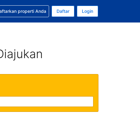
tkan bantuan untuk pemesanan Anda
aftarkan properti Anda
Daftar
Login
Mata uang Anda saat ini adalah Rupiah Indonesia
da. Bahasa Anda saat ini adalah Bahasa Indonesia
Diajukan