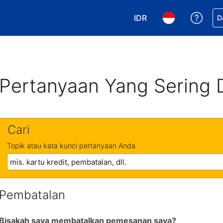
IDR
Dapa
D
Pilih mata uang Anda. 
Pilih bahasa An
Pertanyaan Yang Sering 
Cari
Topik atau kata kunci pertanyaan Anda
Pembatalan
Bisakah saya membatalkan pemesanan saya?