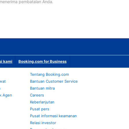
 menerima pembatalan Anda.
si kami
Booking.com for Business
Tentang Booking.com
awat
Bantuan Customer Service
n
Bantuan mitra
k Agen
Careers
Keberlanjutan
Pusat pers
Pusat informasi keamanan
Relasi investor