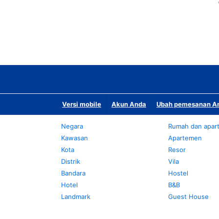
Versi mobile
Akun Anda
Ubah pemesanan An
Negara
Rumah dan apar
Kawasan
Apartemen
Kota
Resor
Distrik
Vila
Bandara
Hostel
Hotel
B&B
Landmark
Guest House