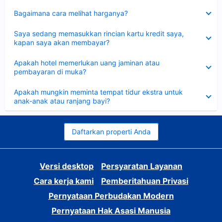
Dipersempit
Bagaimana cara melihat harganya?
Dipersempit
Saya sedang memasukkan rincian kartu kredit saya,
kapan saya akan membayar?
Dipersempit
Apakah hotel memerlukan uang jaminan atau
pembayaran di muka?
Dipersempit
Apakah mungkin meminta tempat tidur ekstra untuk
anak-anak atau ranjang bayi?
Daftarkan properti Anda
Versi desktop
Persyaratan Layanan
Cara kerja kami
Pemberitahuan Privasi
Pernyataan Perbudakan Modern
Pernyataan Hak Asasi Manusia