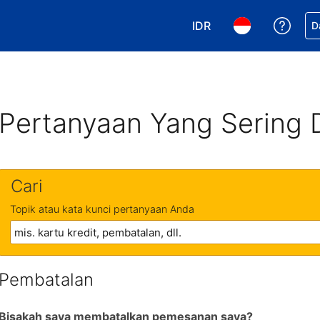
IDR
Dapa
D
Pilih mata uang Anda. 
Pilih bahasa An
Pertanyaan Yang Sering 
Cari
Topik atau kata kunci pertanyaan Anda
Pembatalan
Bisakah saya membatalkan pemesanan saya?