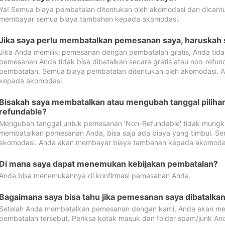
Ya! Semua biaya pembatalan ditentukan oleh akomodasi dan dican
membayar semua biaya tambahan kepada akomodasi.
Jika saya perlu membatalkan pemesanan saya, haruskah
Jika Anda memiliki pemesanan dengan pembatalan gratis, Anda tid
pemesanan Anda tidak bisa dibatalkan secara gratis atau non-refun
pembatalan. Semua biaya pembatalan ditentukan oleh akomodasi.
kepada akomodasi.
Bisakah saya membatalkan atau mengubah tanggal pilih
refundable?
Mengubah tanggal untuk pemesanan 'Non-Refundable' tidak mungkin
membatalkan pemesanan Anda, bisa saja ada biaya yang timbul. Se
akomodasi. Anda akan membayar biaya tambahan kepada akomoda
Di mana saya dapat menemukan kebijakan pembatalan?
Anda bisa menemukannya di konfirmasi pemesanan Anda.
Bagaimana saya bisa tahu jika pemesanan saya dibatalka
Setelah Anda membatalkan pemesanan dengan kami, Anda akan me
pembatalan tersebut. Periksa kotak masuk dan folder spam/junk An