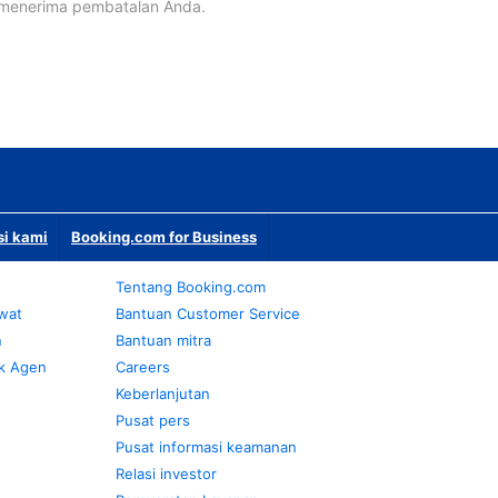
 menerima pembatalan Anda.
si kami
Booking.com for Business
Tentang Booking.com
awat
Bantuan Customer Service
n
Bantuan mitra
k Agen
Careers
Keberlanjutan
Pusat pers
Pusat informasi keamanan
Relasi investor