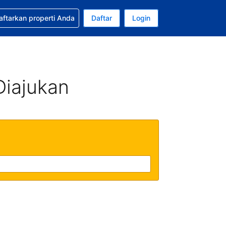
tkan bantuan untuk pemesanan Anda
aftarkan properti Anda
Daftar
Login
Mata uang Anda saat ini adalah Rupiah Indonesia
da. Bahasa Anda saat ini adalah Bahasa Indonesia
Diajukan