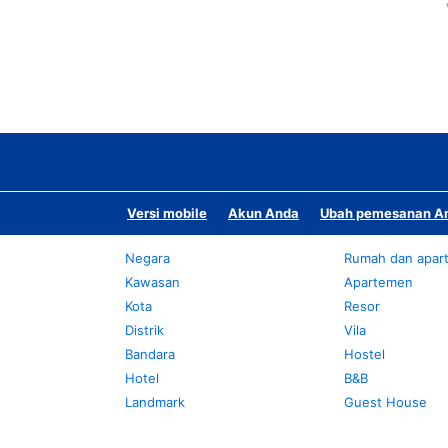
Versi mobile
Akun Anda
Ubah pemesanan An
Negara
Rumah dan apar
Kawasan
Apartemen
Kota
Resor
Distrik
Vila
Bandara
Hostel
Hotel
B&B
Landmark
Guest House