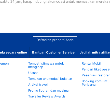
waktu 24 jam, harap hubungi akomodasi untuk memastikan mereka
Daftarkan properti Anda
da secara online
Bantuan Customer Service
Jadilah mitra afilia
temen
Tempat istimewa untuk
Rental Mobil
menginap
Pencari tiket pes
Ulasan
Reservasi restora
Temukan akomodasi bulanan
Booking.com untu
Artikel travel
Perjalanan
Promo liburan dan musiman
Traveller Review Awards