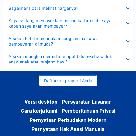
Dipersempit
Bagaimana cara melihat harganya?
Dipersempit
Saya sedang memasukkan rincian kartu kredit saya,
kapan saya akan membayar?
Dipersempit
Apakah hotel memerlukan uang jaminan atau
pembayaran di muka?
Dipersempit
Apakah mungkin meminta tempat tidur ekstra untuk
anak-anak atau ranjang bayi?
Daftarkan properti Anda
Versi desktop
Persyaratan Layanan
Cara kerja kami
Pemberitahuan Privasi
Pernyataan Perbudakan Modern
Pernyataan Hak Asasi Manusia