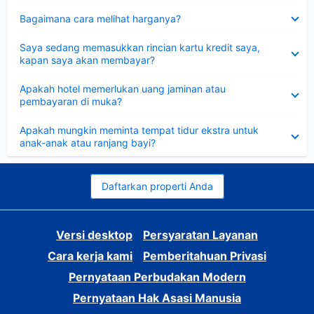
Dipersempit
Bagaimana cara melihat harganya?
Dipersempit
Saya sedang memasukkan rincian kartu kredit saya,
kapan saya akan membayar?
Dipersempit
Apakah hotel memerlukan uang jaminan atau
pembayaran di muka?
Dipersempit
Apakah mungkin meminta tempat tidur ekstra untuk
anak-anak atau ranjang bayi?
Daftarkan properti Anda
Versi desktop
Persyaratan Layanan
Cara kerja kami
Pemberitahuan Privasi
Pernyataan Perbudakan Modern
Pernyataan Hak Asasi Manusia