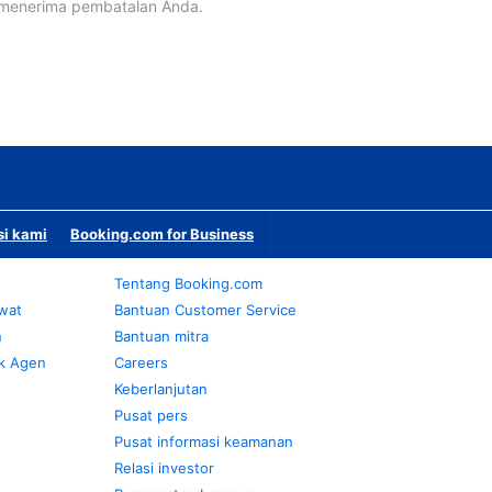
 menerima pembatalan Anda.
si kami
Booking.com for Business
Tentang Booking.com
awat
Bantuan Customer Service
n
Bantuan mitra
k Agen
Careers
Keberlanjutan
Pusat pers
Pusat informasi keamanan
Relasi investor