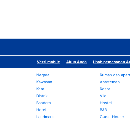
Versi mobile
Akun Anda
Ubah pemesanan An
Negara
Rumah dan apar
Kawasan
Apartemen
Kota
Resor
Distrik
Vila
Bandara
Hostel
Hotel
B&B
Landmark
Guest House