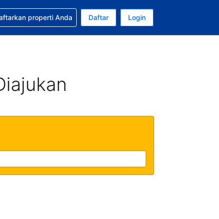
tkan bantuan untuk pemesanan Anda
aftarkan properti Anda
Daftar
Login
Mata uang Anda saat ini adalah Rupiah Indonesia
da. Bahasa Anda saat ini adalah Bahasa Indonesia
Diajukan