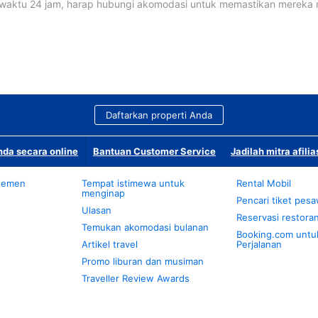
waktu 24 jam, harap hubungi akomodasi untuk memastikan mereka
Daftarkan properti Anda
da secara online
Bantuan Customer Service
Jadilah mitra afilia
temen
Tempat istimewa untuk
Rental Mobil
menginap
Pencari tiket pes
Ulasan
Reservasi restora
Temukan akomodasi bulanan
Booking.com untu
Artikel travel
Perjalanan
Promo liburan dan musiman
Traveller Review Awards