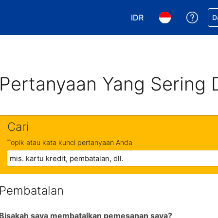
IDR
Dapa
D
Pilih mata uang Anda. 
Pilih bahasa An
Pertanyaan Yang Sering 
Cari
Topik atau kata kunci pertanyaan Anda
Pembatalan
Bisakah saya membatalkan pemesanan saya?