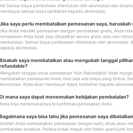
Ya! Semua biaya pembatalan ditentukan oleh akomodasi dan dican
membayar semua biaya tambahan kepada akomodasi.
Jika saya perlu membatalkan pemesanan saya, haruskah
Jika Anda memiliki pemesanan dengan pembatalan gratis, Anda tid
pemesanan Anda tidak bisa dibatalkan secara gratis atau non-refun
pembatalan. Semua biaya pembatalan ditentukan oleh akomodasi.
kepada akomodasi.
Bisakah saya membatalkan atau mengubah tanggal pilih
refundable?
Mengubah tanggal untuk pemesanan 'Non-Refundable' tidak mungkin
membatalkan pemesanan Anda, bisa saja ada biaya yang timbul. Se
akomodasi. Anda akan membayar biaya tambahan kepada akomoda
Di mana saya dapat menemukan kebijakan pembatalan?
Anda bisa menemukannya di konfirmasi pemesanan Anda.
Bagaimana saya bisa tahu jika pemesanan saya dibatalka
Setelah Anda membatalkan pemesanan dengan kami, Anda akan me
pembatalan tersebut. Periksa kotak masuk dan folder spam/junk An