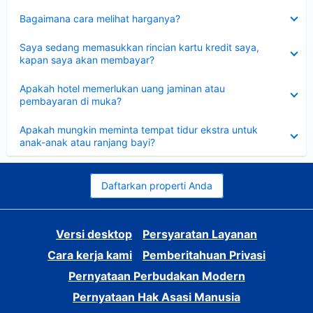
Dipersempit
Bagaimana cara melihat harganya?
Dipersempit
Saya sedang memasukkan rincian kartu kredit saya,
kapan saya akan membayar?
Dipersempit
Apakah hotel memerlukan uang jaminan atau
pembayaran di muka?
Dipersempit
Apakah mungkin meminta tempat tidur ekstra untuk
anak-anak atau ranjang bayi?
Daftarkan properti Anda
Versi desktop
Persyaratan Layanan
Cara kerja kami
Pemberitahuan Privasi
Pernyataan Perbudakan Modern
Pernyataan Hak Asasi Manusia