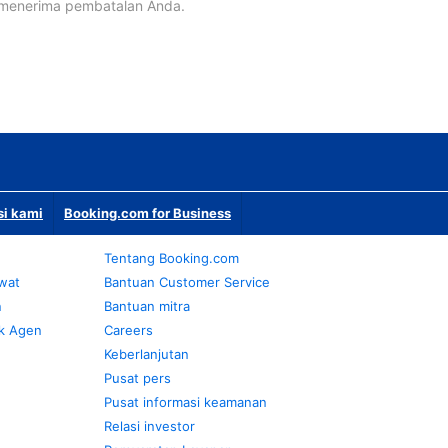
 menerima pembatalan Anda.
si kami
Booking.com for Business
Tentang Booking.com
awat
Bantuan Customer Service
n
Bantuan mitra
k Agen
Careers
Keberlanjutan
Pusat pers
Pusat informasi keamanan
Relasi investor