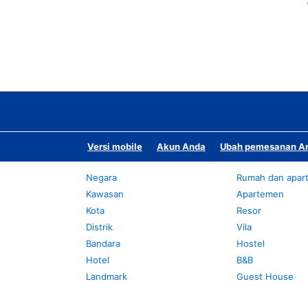
Versi mobile
Akun Anda
Ubah pemesanan An
Negara
Rumah dan apar
Kawasan
Apartemen
Kota
Resor
Distrik
Vila
Bandara
Hostel
Hotel
B&B
Landmark
Guest House