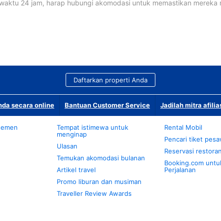
waktu 24 jam, harap hubungi akomodasi untuk memastikan mereka
Daftarkan properti Anda
da secara online
Bantuan Customer Service
Jadilah mitra afilia
temen
Tempat istimewa untuk
Rental Mobil
menginap
Pencari tiket pes
Ulasan
Reservasi restora
Temukan akomodasi bulanan
Booking.com untu
Artikel travel
Perjalanan
Promo liburan dan musiman
Traveller Review Awards