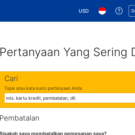
USD
Dapa
D
Pilih mata uang Anda. M
Pilih bahasa An
Pertanyaan Yang Sering 
Cari
Topik atau kata kunci pertanyaan Anda
Pembatalan
Bisakah saya membatalkan pemesanan saya?