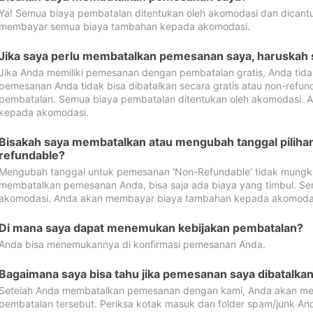
Ya! Semua biaya pembatalan ditentukan oleh akomodasi dan dican
membayar semua biaya tambahan kepada akomodasi.
Jika saya perlu membatalkan pemesanan saya, haruskah
Jika Anda memiliki pemesanan dengan pembatalan gratis, Anda tid
pemesanan Anda tidak bisa dibatalkan secara gratis atau non-refun
pembatalan. Semua biaya pembatalan ditentukan oleh akomodasi.
kepada akomodasi.
Bisakah saya membatalkan atau mengubah tanggal pilih
refundable?
Mengubah tanggal untuk pemesanan 'Non-Refundable' tidak mungkin
membatalkan pemesanan Anda, bisa saja ada biaya yang timbul. Se
akomodasi. Anda akan membayar biaya tambahan kepada akomoda
Di mana saya dapat menemukan kebijakan pembatalan?
Anda bisa menemukannya di konfirmasi pemesanan Anda.
Bagaimana saya bisa tahu jika pemesanan saya dibatalka
Setelah Anda membatalkan pemesanan dengan kami, Anda akan me
pembatalan tersebut. Periksa kotak masuk dan folder spam/junk An