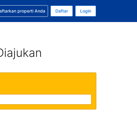
tkan bantuan untuk pemesanan Anda
aftarkan properti Anda
Daftar
Login
ata uang Anda saat ini adalah Dolar Amerika Serikat
da. Bahasa Anda saat ini adalah Bahasa Indonesia
Diajukan