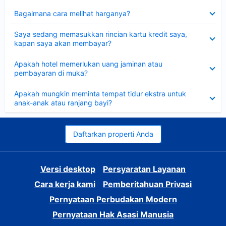
Dipersempit
Bagaimana cara melihat harganya?
Dipersempit
Saya sedang memasukkan rincian kartu kredit saya,
kapan saya akan membayar?
Dipersempit
Apakah hotel memerlukan uang jaminan atau
pembayaran di muka?
Dipersempit
Apakah mungkin meminta tempat tidur ekstra untuk
anak-anak atau ranjang bayi?
Daftarkan properti Anda
Versi desktop
Persyaratan Layanan
Cara kerja kami
Pemberitahuan Privasi
Pernyataan Perbudakan Modern
Pernyataan Hak Asasi Manusia