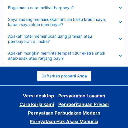
Dipersempit
Bagaimana cara melihat harganya?
Dipersempit
Saya sedang memasukkan rincian kartu kredit saya,
kapan saya akan membayar?
Dipersempit
Apakah hotel memerlukan uang jaminan atau
pembayaran di muka?
Dipersempit
Apakah mungkin meminta tempat tidur ekstra untuk
anak-anak atau ranjang bayi?
Daftarkan properti Anda
Versi desktop
Persyaratan Layanan
Cara kerja kami
Pemberitahuan Privasi
Pernyataan Perbudakan Modern
Pernyataan Hak Asasi Manusia