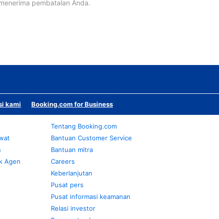
 menerima pembatalan Anda.
si kami
Booking.com for Business
Tentang Booking.com
awat
Bantuan Customer Service
n
Bantuan mitra
k Agen
Careers
Keberlanjutan
Pusat pers
Pusat informasi keamanan
Relasi investor