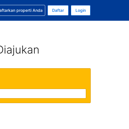
tkan bantuan untuk pemesanan Anda
aftarkan properti Anda
Daftar
Login
Mata uang Anda saat ini adalah Rupiah Indonesia
da. Bahasa Anda saat ini adalah Bahasa Indonesia
Diajukan