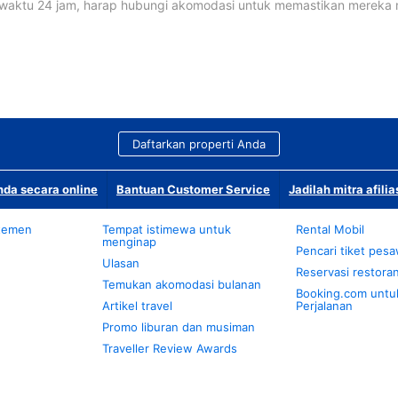
waktu 24 jam, harap hubungi akomodasi untuk memastikan mereka
Daftarkan properti Anda
da secara online
Bantuan Customer Service
Jadilah mitra afilia
temen
Tempat istimewa untuk
Rental Mobil
menginap
Pencari tiket pes
Ulasan
Reservasi restora
Temukan akomodasi bulanan
Booking.com untu
Artikel travel
Perjalanan
Promo liburan dan musiman
Traveller Review Awards