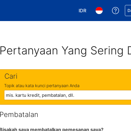
IDR
Dapa
D
Pilih mata uang Anda. 
Pilih bahasa An
Pertanyaan Yang Sering 
Cari
Topik atau kata kunci pertanyaan Anda
Pembatalan
Bisakah saya membatalkan pemesanan saya?