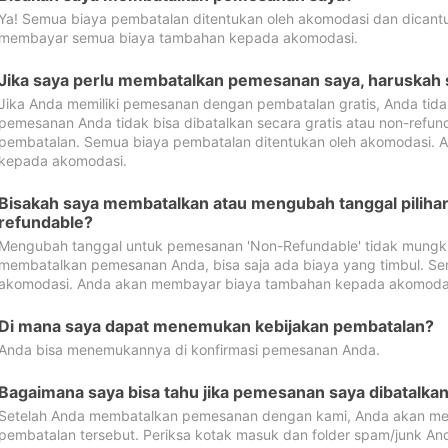
Ya! Semua biaya pembatalan ditentukan oleh akomodasi dan dican
membayar semua biaya tambahan kepada akomodasi.
Jika saya perlu membatalkan pemesanan saya, haruskah
Jika Anda memiliki pemesanan dengan pembatalan gratis, Anda tid
pemesanan Anda tidak bisa dibatalkan secara gratis atau non-refun
pembatalan. Semua biaya pembatalan ditentukan oleh akomodasi.
kepada akomodasi.
Bisakah saya membatalkan atau mengubah tanggal pilih
refundable?
Mengubah tanggal untuk pemesanan 'Non-Refundable' tidak mungkin
membatalkan pemesanan Anda, bisa saja ada biaya yang timbul. Se
akomodasi. Anda akan membayar biaya tambahan kepada akomoda
Di mana saya dapat menemukan kebijakan pembatalan?
Anda bisa menemukannya di konfirmasi pemesanan Anda.
Bagaimana saya bisa tahu jika pemesanan saya dibatalka
Setelah Anda membatalkan pemesanan dengan kami, Anda akan me
pembatalan tersebut. Periksa kotak masuk dan folder spam/junk An