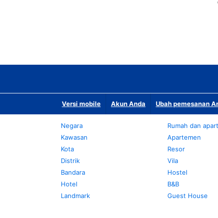
Versi mobile
Akun Anda
Ubah pemesanan An
Negara
Rumah dan apar
Kawasan
Apartemen
Kota
Resor
Distrik
Vila
Bandara
Hostel
Hotel
B&B
Landmark
Guest House