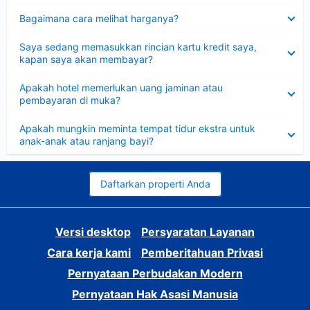
Dipersempit
Bagaimana cara melihat harganya?
Dipersempit
Saya sedang memasukkan rincian kartu kredit saya,
kapan saya akan membayar?
Dipersempit
Apakah hotel memerlukan uang jaminan atau
pembayaran di muka?
Dipersempit
Apakah mungkin meminta tempat tidur ekstra untuk
anak-anak atau ranjang bayi?
Daftarkan properti Anda
Versi desktop
Persyaratan Layanan
Cara kerja kami
Pemberitahuan Privasi
Pernyataan Perbudakan Modern
Pernyataan Hak Asasi Manusia