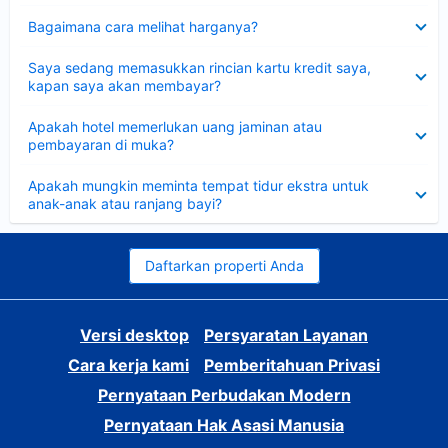
Dipersempit
Bagaimana cara melihat harganya?
Dipersempit
Saya sedang memasukkan rincian kartu kredit saya,
kapan saya akan membayar?
Dipersempit
Apakah hotel memerlukan uang jaminan atau
pembayaran di muka?
Dipersempit
Apakah mungkin meminta tempat tidur ekstra untuk
anak-anak atau ranjang bayi?
Daftarkan properti Anda
Versi desktop
Persyaratan Layanan
Cara kerja kami
Pemberitahuan Privasi
Pernyataan Perbudakan Modern
Pernyataan Hak Asasi Manusia