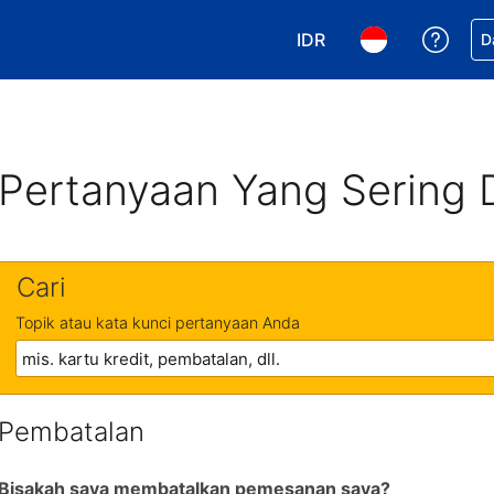
IDR
Dapa
D
Pilih mata uang Anda. 
Pilih bahasa An
Pertanyaan Yang Sering 
Cari
Topik atau kata kunci pertanyaan Anda
Pembatalan
Bisakah saya membatalkan pemesanan saya?