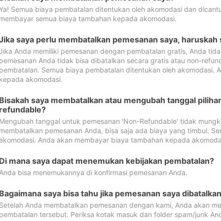
Ya! Semua biaya pembatalan ditentukan oleh akomodasi dan dican
membayar semua biaya tambahan kepada akomodasi.
Jika saya perlu membatalkan pemesanan saya, haruskah
Jika Anda memiliki pemesanan dengan pembatalan gratis, Anda tid
pemesanan Anda tidak bisa dibatalkan secara gratis atau non-refun
pembatalan. Semua biaya pembatalan ditentukan oleh akomodasi.
kepada akomodasi.
Bisakah saya membatalkan atau mengubah tanggal pilih
refundable?
Mengubah tanggal untuk pemesanan 'Non-Refundable' tidak mungkin
membatalkan pemesanan Anda, bisa saja ada biaya yang timbul. Se
akomodasi. Anda akan membayar biaya tambahan kepada akomoda
Di mana saya dapat menemukan kebijakan pembatalan?
Anda bisa menemukannya di konfirmasi pemesanan Anda.
Bagaimana saya bisa tahu jika pemesanan saya dibatalka
Setelah Anda membatalkan pemesanan dengan kami, Anda akan me
pembatalan tersebut. Periksa kotak masuk dan folder spam/junk An