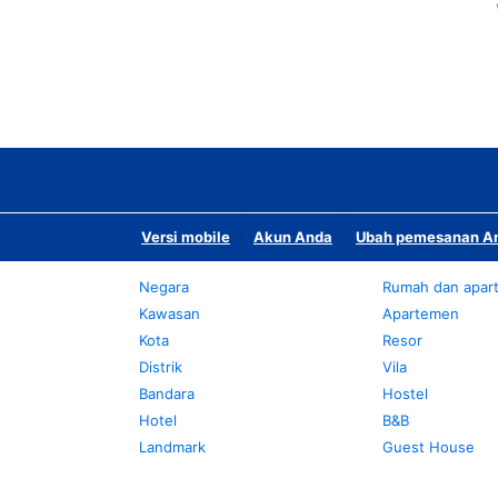
Versi mobile
Akun Anda
Ubah pemesanan An
Negara
Rumah dan apar
Kawasan
Apartemen
Kota
Resor
Distrik
Vila
Bandara
Hostel
Hotel
B&B
Landmark
Guest House