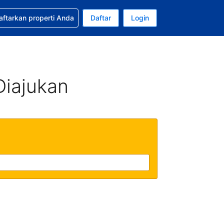
tkan bantuan untuk pemesanan Anda
aftarkan properti Anda
Daftar
Login
Mata uang Anda saat ini adalah Rupiah Indonesia
da. Bahasa Anda saat ini adalah Bahasa Indonesia
Diajukan