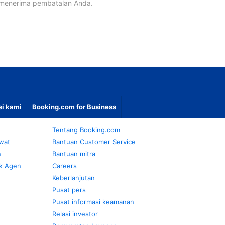
 menerima pembatalan Anda.
si kami
Booking.com for Business
Tentang Booking.com
awat
Bantuan Customer Service
n
Bantuan mitra
k Agen
Careers
Keberlanjutan
Pusat pers
Pusat informasi keamanan
Relasi investor