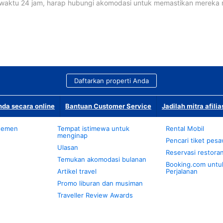
waktu 24 jam, harap hubungi akomodasi untuk memastikan mereka
Daftarkan properti Anda
da secara online
Bantuan Customer Service
Jadilah mitra afilia
temen
Tempat istimewa untuk
Rental Mobil
menginap
Pencari tiket pes
Ulasan
Reservasi restora
Temukan akomodasi bulanan
Booking.com untu
Artikel travel
Perjalanan
Promo liburan dan musiman
Traveller Review Awards