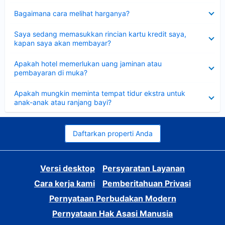
Dipersempit
Bagaimana cara melihat harganya?
Dipersempit
Saya sedang memasukkan rincian kartu kredit saya,
kapan saya akan membayar?
Dipersempit
Apakah hotel memerlukan uang jaminan atau
pembayaran di muka?
Dipersempit
Apakah mungkin meminta tempat tidur ekstra untuk
anak-anak atau ranjang bayi?
Daftarkan properti Anda
Versi desktop
Persyaratan Layanan
Cara kerja kami
Pemberitahuan Privasi
Pernyataan Perbudakan Modern
Pernyataan Hak Asasi Manusia