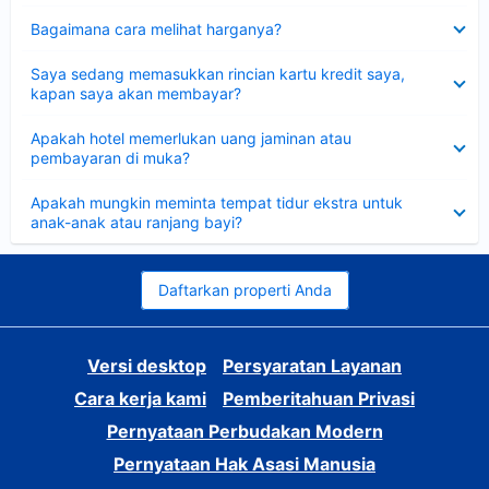
Dipersempit
Bagaimana cara melihat harganya?
Dipersempit
Saya sedang memasukkan rincian kartu kredit saya,
kapan saya akan membayar?
Dipersempit
Apakah hotel memerlukan uang jaminan atau
pembayaran di muka?
Dipersempit
Apakah mungkin meminta tempat tidur ekstra untuk
anak-anak atau ranjang bayi?
Daftarkan properti Anda
Versi desktop
Persyaratan Layanan
Cara kerja kami
Pemberitahuan Privasi
Pernyataan Perbudakan Modern
Pernyataan Hak Asasi Manusia