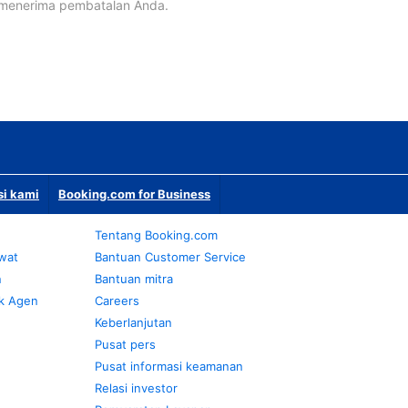
 menerima pembatalan Anda.
si kami
Booking.com for Business
Tentang Booking.com
awat
Bantuan Customer Service
n
Bantuan mitra
k Agen
Careers
Keberlanjutan
Pusat pers
Pusat informasi keamanan
Relasi investor