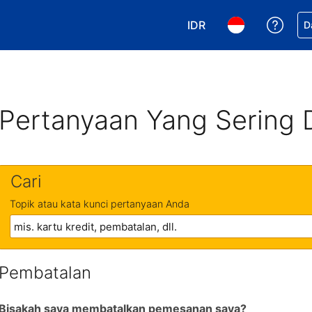
IDR
Dapa
D
Pilih mata uang Anda. 
Pilih bahasa An
Pertanyaan Yang Sering 
Cari
Topik atau kata kunci pertanyaan Anda
Pembatalan
Bisakah saya membatalkan pemesanan saya?