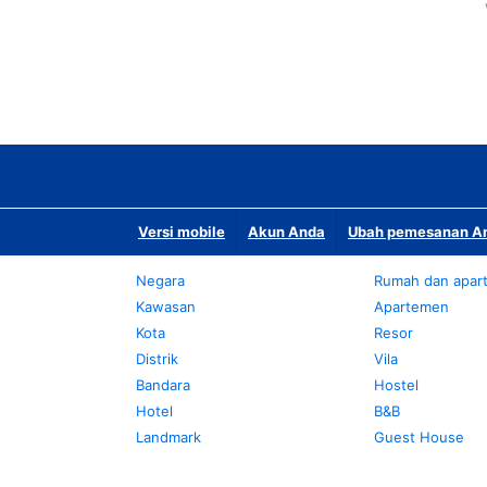
Versi mobile
Akun Anda
Ubah pemesanan An
Negara
Rumah dan apar
Kawasan
Apartemen
Kota
Resor
Distrik
Vila
Bandara
Hostel
Hotel
B&B
Landmark
Guest House