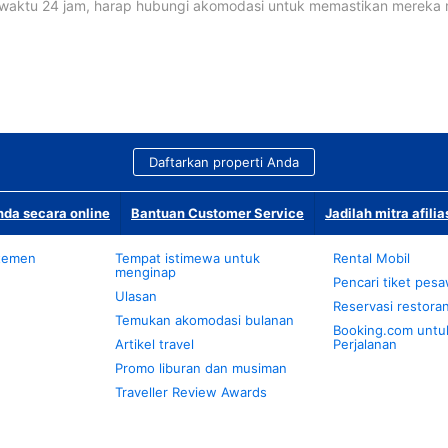
waktu 24 jam, harap hubungi akomodasi untuk memastikan mereka
Daftarkan properti Anda
da secara online
Bantuan Customer Service
Jadilah mitra afilia
temen
Tempat istimewa untuk
Rental Mobil
menginap
Pencari tiket pes
Ulasan
Reservasi restora
Temukan akomodasi bulanan
Booking.com untu
Artikel travel
Perjalanan
Promo liburan dan musiman
Traveller Review Awards