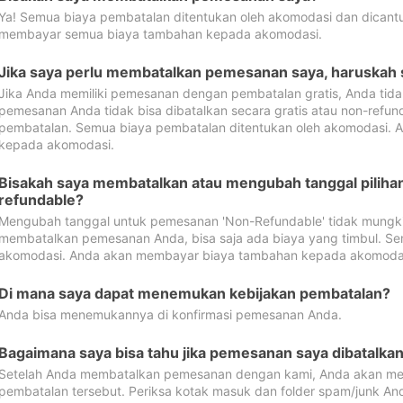
Ya! Semua biaya pembatalan ditentukan oleh akomodasi dan dican
membayar semua biaya tambahan kepada akomodasi.
Jika saya perlu membatalkan pemesanan saya, haruskah
Jika Anda memiliki pemesanan dengan pembatalan gratis, Anda tid
pemesanan Anda tidak bisa dibatalkan secara gratis atau non-refun
pembatalan. Semua biaya pembatalan ditentukan oleh akomodasi.
kepada akomodasi.
Bisakah saya membatalkan atau mengubah tanggal pilih
refundable?
Mengubah tanggal untuk pemesanan 'Non-Refundable' tidak mungkin
membatalkan pemesanan Anda, bisa saja ada biaya yang timbul. Se
akomodasi. Anda akan membayar biaya tambahan kepada akomoda
Di mana saya dapat menemukan kebijakan pembatalan?
Anda bisa menemukannya di konfirmasi pemesanan Anda.
Bagaimana saya bisa tahu jika pemesanan saya dibatalka
Setelah Anda membatalkan pemesanan dengan kami, Anda akan me
pembatalan tersebut. Periksa kotak masuk dan folder spam/junk An