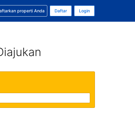
tkan bantuan untuk pemesanan Anda
aftarkan properti Anda
Daftar
Login
Mata uang Anda saat ini adalah Rupiah Indonesia
da. Bahasa Anda saat ini adalah Bahasa Indonesia
Diajukan