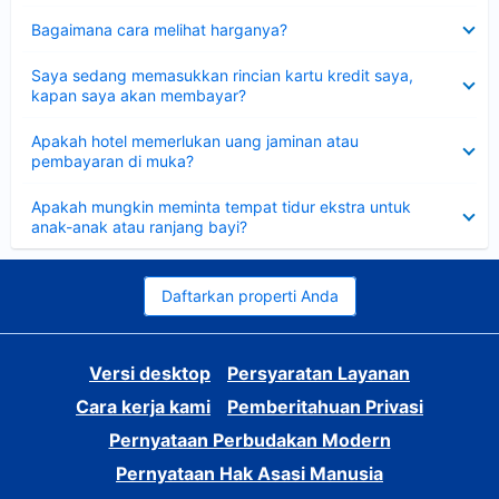
Dipersempit
Bagaimana cara melihat harganya?
Dipersempit
Saya sedang memasukkan rincian kartu kredit saya,
kapan saya akan membayar?
Dipersempit
Apakah hotel memerlukan uang jaminan atau
pembayaran di muka?
Dipersempit
Apakah mungkin meminta tempat tidur ekstra untuk
anak-anak atau ranjang bayi?
Daftarkan properti Anda
Versi desktop
Persyaratan Layanan
Cara kerja kami
Pemberitahuan Privasi
Pernyataan Perbudakan Modern
Pernyataan Hak Asasi Manusia