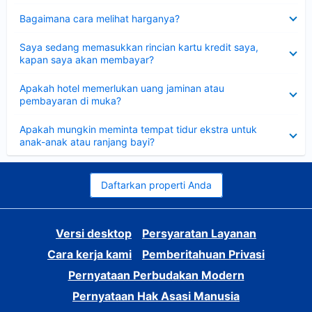
Dipersempit
Bagaimana cara melihat harganya?
Dipersempit
Saya sedang memasukkan rincian kartu kredit saya,
kapan saya akan membayar?
Dipersempit
Apakah hotel memerlukan uang jaminan atau
pembayaran di muka?
Dipersempit
Apakah mungkin meminta tempat tidur ekstra untuk
anak-anak atau ranjang bayi?
Daftarkan properti Anda
Versi desktop
Persyaratan Layanan
Cara kerja kami
Pemberitahuan Privasi
Pernyataan Perbudakan Modern
Pernyataan Hak Asasi Manusia