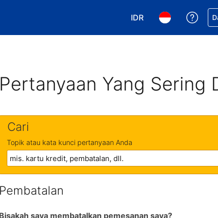
IDR
Dapa
D
Pilih mata uang Anda. 
Pilih bahasa An
Pertanyaan Yang Sering 
Cari
Topik atau kata kunci pertanyaan Anda
Pembatalan
Bisakah saya membatalkan pemesanan saya?