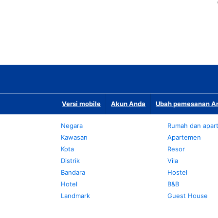
Versi mobile
Akun Anda
Ubah pemesanan An
Negara
Rumah dan apar
Kawasan
Apartemen
Kota
Resor
Distrik
Vila
Bandara
Hostel
Hotel
B&B
Landmark
Guest House