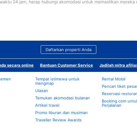
waktu 24 jam, harap hubungi akomodasi untuk memastikan mereka
Daftarkan properti Anda
da secara online
Bantuan Customer Service
Jadilah mitra afilia
temen
Tempat istimewa untuk
Rental Mobil
menginap
Pencari tiket pes
Ulasan
Reservasi restora
Temukan akomodasi bulanan
Booking.com untu
Artikel travel
Perjalanan
Promo liburan dan musiman
Traveller Review Awards