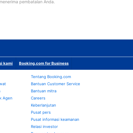
 menerima pembatalan Anda.
si kami
Booking.com for Business
Tentang Booking.com
awat
Bantuan Customer Service
n
Bantuan mitra
k Agen
Careers
Keberlanjutan
Pusat pers
Pusat informasi keamanan
Relasi investor