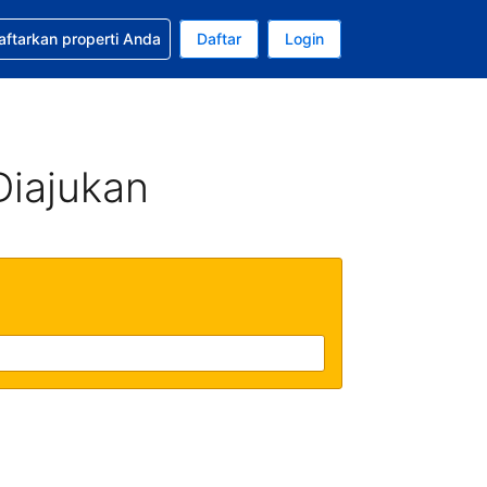
tkan bantuan untuk pemesanan Anda
aftarkan properti Anda
Daftar
Login
Mata uang Anda saat ini adalah Rupiah Indonesia
da. Bahasa Anda saat ini adalah Bahasa Indonesia
Diajukan