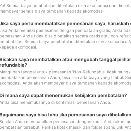
Ya! Semua biaya pembatalan ditentukan oleh akomodasi dan dican
membayar semua biaya tambahan kepada akomodasi.
Jika saya perlu membatalkan pemesanan saya, haruskah
Jika Anda memiliki pemesanan dengan pembatalan gratis, Anda tid
pemesanan Anda tidak bisa dibatalkan secara gratis atau non-refun
pembatalan. Semua biaya pembatalan ditentukan oleh akomodasi.
kepada akomodasi.
Bisakah saya membatalkan atau mengubah tanggal pilih
refundable?
Mengubah tanggal untuk pemesanan 'Non-Refundable' tidak mungkin
membatalkan pemesanan Anda, bisa saja ada biaya yang timbul. Se
akomodasi. Anda akan membayar biaya tambahan kepada akomoda
Di mana saya dapat menemukan kebijakan pembatalan?
Anda bisa menemukannya di konfirmasi pemesanan Anda.
Bagaimana saya bisa tahu jika pemesanan saya dibatalka
Setelah Anda membatalkan pemesanan dengan kami, Anda akan me
pembatalan tersebut. Periksa kotak masuk dan folder spam/junk An