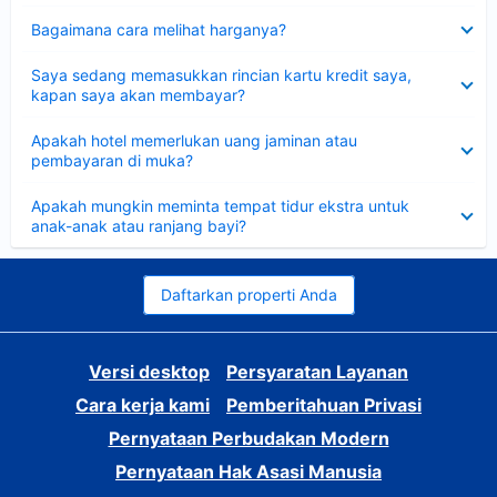
Dipersempit
Bagaimana cara melihat harganya?
Dipersempit
Saya sedang memasukkan rincian kartu kredit saya,
kapan saya akan membayar?
Dipersempit
Apakah hotel memerlukan uang jaminan atau
pembayaran di muka?
Dipersempit
Apakah mungkin meminta tempat tidur ekstra untuk
anak-anak atau ranjang bayi?
Daftarkan properti Anda
Versi desktop
Persyaratan Layanan
Cara kerja kami
Pemberitahuan Privasi
Pernyataan Perbudakan Modern
Pernyataan Hak Asasi Manusia