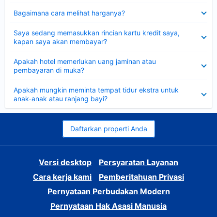
Dipersempit
Bagaimana cara melihat harganya?
Dipersempit
Saya sedang memasukkan rincian kartu kredit saya,
kapan saya akan membayar?
Dipersempit
Apakah hotel memerlukan uang jaminan atau
pembayaran di muka?
Dipersempit
Apakah mungkin meminta tempat tidur ekstra untuk
anak-anak atau ranjang bayi?
Daftarkan properti Anda
Versi desktop
Persyaratan Layanan
Cara kerja kami
Pemberitahuan Privasi
Pernyataan Perbudakan Modern
Pernyataan Hak Asasi Manusia