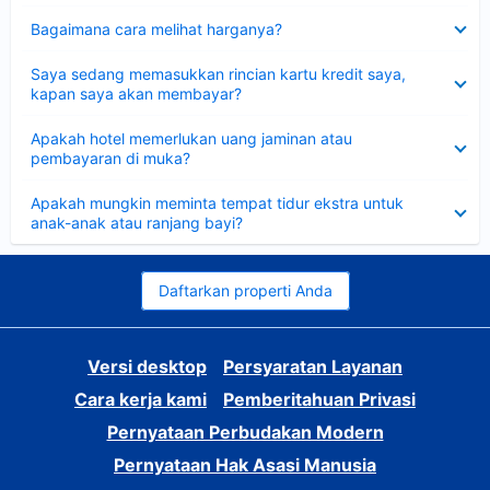
Dipersempit
Bagaimana cara melihat harganya?
Dipersempit
Saya sedang memasukkan rincian kartu kredit saya,
kapan saya akan membayar?
Dipersempit
Apakah hotel memerlukan uang jaminan atau
pembayaran di muka?
Dipersempit
Apakah mungkin meminta tempat tidur ekstra untuk
anak-anak atau ranjang bayi?
Daftarkan properti Anda
Versi desktop
Persyaratan Layanan
Cara kerja kami
Pemberitahuan Privasi
Pernyataan Perbudakan Modern
Pernyataan Hak Asasi Manusia