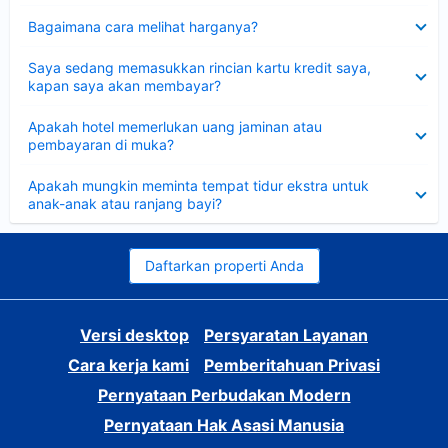
Dipersempit
Bagaimana cara melihat harganya?
Dipersempit
Saya sedang memasukkan rincian kartu kredit saya,
kapan saya akan membayar?
Dipersempit
Apakah hotel memerlukan uang jaminan atau
pembayaran di muka?
Dipersempit
Apakah mungkin meminta tempat tidur ekstra untuk
anak-anak atau ranjang bayi?
Daftarkan properti Anda
Versi desktop
Persyaratan Layanan
Cara kerja kami
Pemberitahuan Privasi
Pernyataan Perbudakan Modern
Pernyataan Hak Asasi Manusia