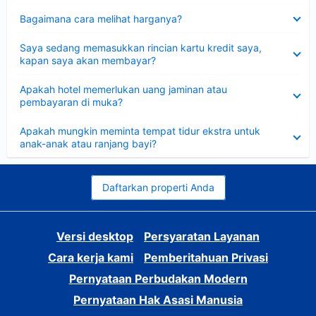
Dipersempit
Bagaimana cara melihat harganya?
Dipersempit
Saya sedang memasukkan rincian kartu kredit saya,
kapan saya akan membayar?
Dipersempit
Apakah hotel memerlukan uang jaminan atau
pembayaran di muka?
Dipersempit
Apakah mungkin meminta tempat tidur ekstra untuk
anak-anak atau ranjang bayi?
Daftarkan properti Anda
Versi desktop
Persyaratan Layanan
Cara kerja kami
Pemberitahuan Privasi
Pernyataan Perbudakan Modern
Pernyataan Hak Asasi Manusia