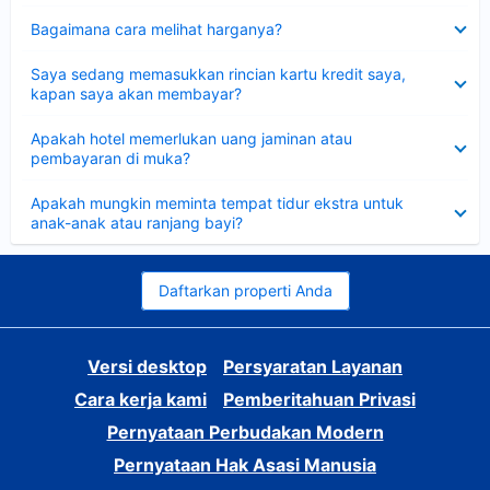
Dipersempit
Bagaimana cara melihat harganya?
Dipersempit
Saya sedang memasukkan rincian kartu kredit saya,
kapan saya akan membayar?
Dipersempit
Apakah hotel memerlukan uang jaminan atau
pembayaran di muka?
Dipersempit
Apakah mungkin meminta tempat tidur ekstra untuk
anak-anak atau ranjang bayi?
Daftarkan properti Anda
Versi desktop
Persyaratan Layanan
Cara kerja kami
Pemberitahuan Privasi
Pernyataan Perbudakan Modern
Pernyataan Hak Asasi Manusia