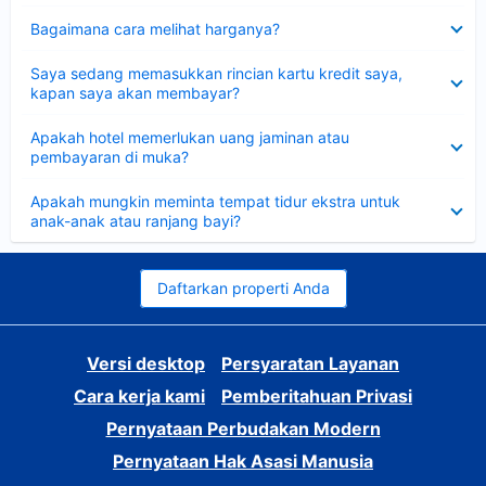
Dipersempit
Bagaimana cara melihat harganya?
Dipersempit
Saya sedang memasukkan rincian kartu kredit saya,
kapan saya akan membayar?
Dipersempit
Apakah hotel memerlukan uang jaminan atau
pembayaran di muka?
Dipersempit
Apakah mungkin meminta tempat tidur ekstra untuk
anak-anak atau ranjang bayi?
Daftarkan properti Anda
Versi desktop
Persyaratan Layanan
Cara kerja kami
Pemberitahuan Privasi
Pernyataan Perbudakan Modern
Pernyataan Hak Asasi Manusia