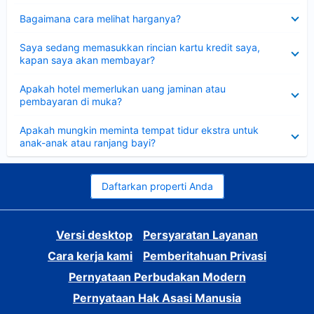
Dipersempit
Bagaimana cara melihat harganya?
Dipersempit
Saya sedang memasukkan rincian kartu kredit saya,
kapan saya akan membayar?
Dipersempit
Apakah hotel memerlukan uang jaminan atau
pembayaran di muka?
Dipersempit
Apakah mungkin meminta tempat tidur ekstra untuk
anak-anak atau ranjang bayi?
Daftarkan properti Anda
Versi desktop
Persyaratan Layanan
Cara kerja kami
Pemberitahuan Privasi
Pernyataan Perbudakan Modern
Pernyataan Hak Asasi Manusia