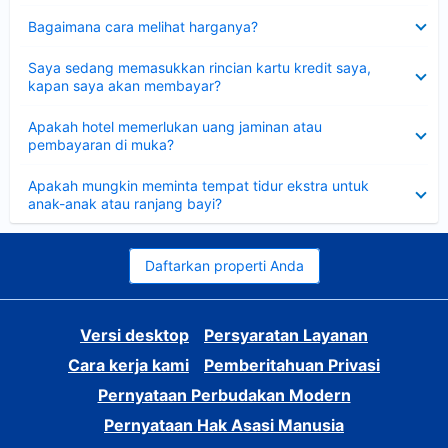
Dipersempit
Bagaimana cara melihat harganya?
Dipersempit
Saya sedang memasukkan rincian kartu kredit saya,
kapan saya akan membayar?
Dipersempit
Apakah hotel memerlukan uang jaminan atau
pembayaran di muka?
Dipersempit
Apakah mungkin meminta tempat tidur ekstra untuk
anak-anak atau ranjang bayi?
Daftarkan properti Anda
Versi desktop
Persyaratan Layanan
Cara kerja kami
Pemberitahuan Privasi
Pernyataan Perbudakan Modern
Pernyataan Hak Asasi Manusia