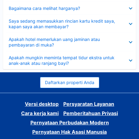
Dipersempit
Bagaimana cara melihat harganya?
Dipersempit
Saya sedang memasukkan rincian kartu kredit saya,
kapan saya akan membayar?
Dipersempit
Apakah hotel memerlukan uang jaminan atau
pembayaran di muka?
Dipersempit
Apakah mungkin meminta tempat tidur ekstra untuk
anak-anak atau ranjang bayi?
Daftarkan properti Anda
Versi desktop
Persyaratan Layanan
Cara kerja kami
Pemberitahuan Privasi
Pernyataan Perbudakan Modern
Pernyataan Hak Asasi Manusia