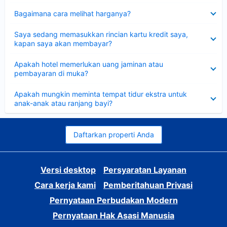
Dipersempit
Bagaimana cara melihat harganya?
Dipersempit
Saya sedang memasukkan rincian kartu kredit saya,
kapan saya akan membayar?
Dipersempit
Apakah hotel memerlukan uang jaminan atau
pembayaran di muka?
Dipersempit
Apakah mungkin meminta tempat tidur ekstra untuk
anak-anak atau ranjang bayi?
Daftarkan properti Anda
Versi desktop
Persyaratan Layanan
Cara kerja kami
Pemberitahuan Privasi
Pernyataan Perbudakan Modern
Pernyataan Hak Asasi Manusia