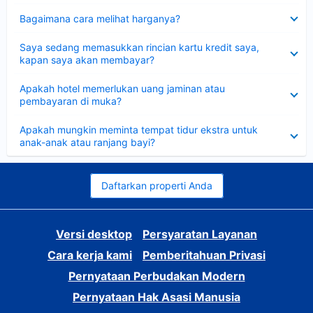
Dipersempit
Bagaimana cara melihat harganya?
Dipersempit
Saya sedang memasukkan rincian kartu kredit saya,
kapan saya akan membayar?
Dipersempit
Apakah hotel memerlukan uang jaminan atau
pembayaran di muka?
Dipersempit
Apakah mungkin meminta tempat tidur ekstra untuk
anak-anak atau ranjang bayi?
Daftarkan properti Anda
Versi desktop
Persyaratan Layanan
Cara kerja kami
Pemberitahuan Privasi
Pernyataan Perbudakan Modern
Pernyataan Hak Asasi Manusia