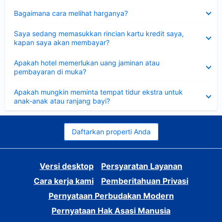
Dipersempit
Bagaimana cara melihat harganya?
Dipersempit
Saya sedang memasukkan rincian kartu kredit saya,
kapan saya akan membayar?
Dipersempit
Apakah hotel memerlukan uang jaminan atau
pembayaran di muka?
Dipersempit
Apakah mungkin meminta tempat tidur ekstra untuk
anak-anak atau ranjang bayi?
Daftarkan properti Anda
Versi desktop
Persyaratan Layanan
Cara kerja kami
Pemberitahuan Privasi
Pernyataan Perbudakan Modern
Pernyataan Hak Asasi Manusia