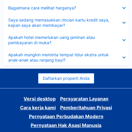
Dipersempit
Bagaimana cara melihat harganya?
Dipersempit
Saya sedang memasukkan rincian kartu kredit saya,
kapan saya akan membayar?
Dipersempit
Apakah hotel memerlukan uang jaminan atau
pembayaran di muka?
Dipersempit
Apakah mungkin meminta tempat tidur ekstra untuk
anak-anak atau ranjang bayi?
Daftarkan properti Anda
Versi desktop
Persyaratan Layanan
Cara kerja kami
Pemberitahuan Privasi
Pernyataan Perbudakan Modern
Pernyataan Hak Asasi Manusia