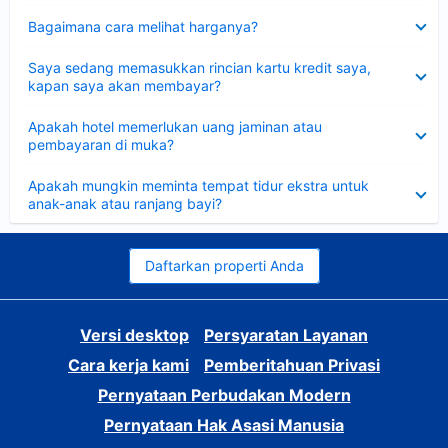
Dipersempit
Bagaimana cara melihat harganya?
Dipersempit
Saya sedang memasukkan rincian kartu kredit saya,
kapan saya akan membayar?
Dipersempit
Apakah hotel memerlukan uang jaminan atau
pembayaran di muka?
Dipersempit
Apakah mungkin meminta tempat tidur ekstra untuk
anak-anak atau ranjang bayi?
Daftarkan properti Anda
Versi desktop
Persyaratan Layanan
Cara kerja kami
Pemberitahuan Privasi
Pernyataan Perbudakan Modern
Pernyataan Hak Asasi Manusia