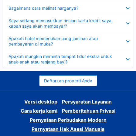
Dipersempit
Bagaimana cara melihat harganya?
Dipersempit
Saya sedang memasukkan rincian kartu kredit saya,
kapan saya akan membayar?
Dipersempit
Apakah hotel memerlukan uang jaminan atau
pembayaran di muka?
Dipersempit
Apakah mungkin meminta tempat tidur ekstra untuk
anak-anak atau ranjang bayi?
Daftarkan properti Anda
Versi desktop
Persyaratan Layanan
Cara kerja kami
Pemberitahuan Privasi
Pernyataan Perbudakan Modern
Pernyataan Hak Asasi Manusia