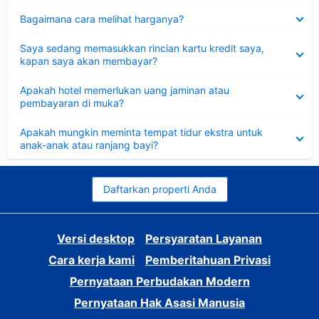
Dipersempit
Bagaimana cara melihat harganya?
Dipersempit
Saya sedang memasukkan rincian kartu kredit saya,
kapan saya akan membayar?
Dipersempit
Apakah hotel memerlukan uang jaminan atau
pembayaran di muka?
Dipersempit
Apakah mungkin meminta tempat tidur ekstra untuk
anak-anak atau ranjang bayi?
Daftarkan properti Anda
Versi desktop
Persyaratan Layanan
Cara kerja kami
Pemberitahuan Privasi
Pernyataan Perbudakan Modern
Pernyataan Hak Asasi Manusia